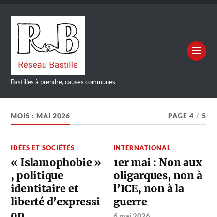
Bastilles à prendre, causes communes
MOIS :
MAI 2026
PAGE 4
/
5
IDÉES ET SOCIÉTÉS
INTERNATIONAL
« Islamophobie »
1er mai : Non aux
, politique
oligarques, non à
identitaire et
l’ICE, non à la
liberté d’expressi
guerre
on
6 mai 2026