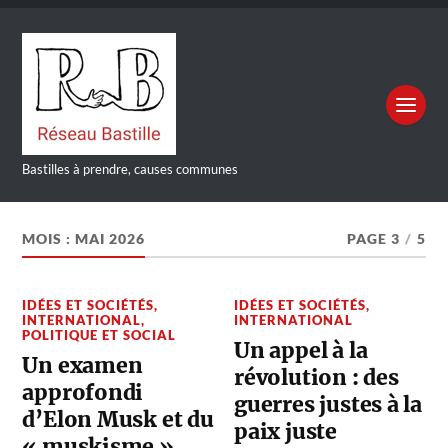
Bastilles à prendre, causes communes
MOIS :
MAI 2026
PAGE 3
/
5
IDÉES ET SOCIÉTÉS
,
IDÉES ET SOCIÉTÉS
,
INTERNATIONAL
,
INTERNATIONAL
POLITIQUE ET SOCIAL
Un appel à la
Un examen
révolution : des
approfondi
guerres justes à la
d’Elon Musk et du
paix juste
« muskisme »