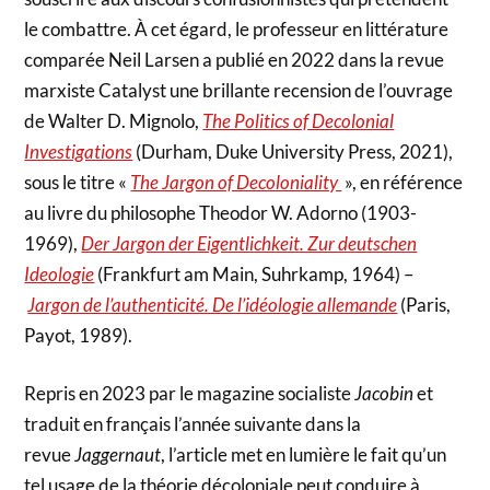
le combattre. À cet égard, le professeur en littérature
comparée Neil Larsen a publié en 2022 dans la revue
marxiste Catalyst une brillante recension de l’ouvrage
de Walter D. Mignolo,
The Politics of Decolonial
Investigations
(Durham, Duke University Press, 2021),
sous le titre «
The Jargon of Decoloniality
», en référence
au livre du philosophe Theodor W. Adorno (1903-
1969),
Der Jargon der Eigentlichkeit. Zur deutschen
Ideologie
(Frankfurt am Main, Suhrkamp, 1964) –
Jargon de l’authenticité. De l’idéologie allemande
(Paris,
Payot, 1989).
Repris en 2023 par le magazine socialiste
Jacobin
et
traduit en français l’année suivante dans la
revue
Jaggernaut
, l’article met en lumière le fait qu’un
tel usage de la théorie décoloniale peut conduire à