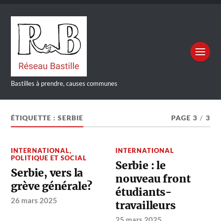
Bastilles à prendre, causes communes
ÉTIQUETTE :
SERBIE
PAGE 3
/
3
INTERNATIONAL
,
INTERNATIONAL
POLITIQUE ET SOCIAL
Serbie : le
Serbie, vers la
nouveau front
grève générale?
étudiants-
26 mars 2025
travailleurs
25 mars 2025