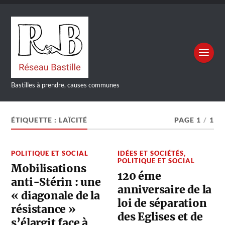
Bastilles à prendre, causes communes
ÉTIQUETTE :
LAÏCITÉ
PAGE 1
/
1
POLITIQUE ET SOCIAL
IDÉES ET SOCIÉTÉS
,
POLITIQUE ET SOCIAL
Mobilisations
120 éme
anti-Stérin : une
anniversaire de la
« diagonale de la
loi de séparation
résistance »
des Eglises et de
s’élargit face à