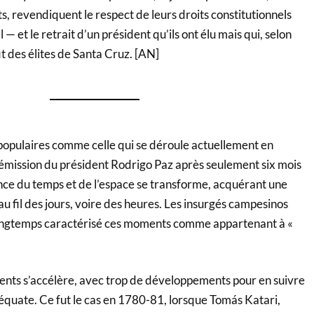
s, revendiquent le respect de leurs droits constitutionnels
l — et le retrait d’un président qu’ils ont élu mais qui, selon
it des élites de Santa Cruz. [AN]
 populaires comme celle qui se déroule actuellement en
 démission du président Rodrigo Paz après seulement six mois
ence du temps et de l’espace se transforme, acquérant une
u fil des jours, voire des heures. Les insurgés campesinos
longtemps caractérisé ces moments comme appartenant à «
nts s’accélère, avec trop de développements pour en suivre
équate. Ce fut le cas en 1780-81, lorsque Tomás Katari,