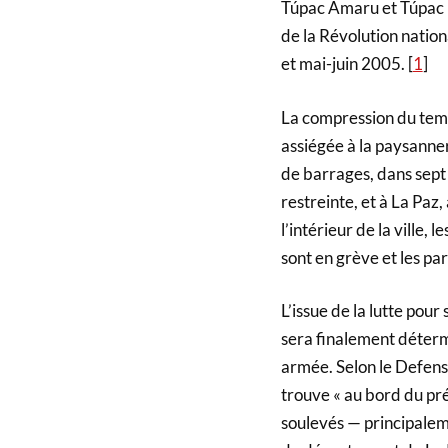
Túpac Amaru et Túpac Ka
de la Révolution natio
et mai-juin 2005. [
1
]
La compression du temp
assiégée à la paysanner
de barrages, dans sept 
restreinte, et à La Paz,
l’intérieur de la ville,
sont en grève et les pa
L’issue de la lutte pour
sera finalement détermi
armée. Selon le Defens
trouve « au bord du pré
soulevés — principale