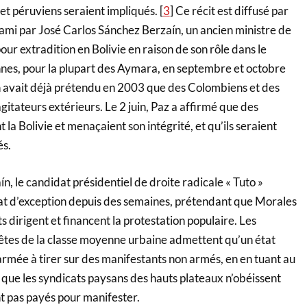
et péruviens seraient impliqués. [
3
] Ce récit est diffusé par
ami par José Carlos Sánchez Berzaín, un ancien ministre de
ur extradition en Bolivie en raison de son rôle dans le
es, pour la plupart des Aymara, en septembre et octobre
 avait déjà prétendu en 2003 que des Colombiens et des
gitateurs extérieurs. Le 2 juin, Paz a affirmé que des
la Bolivie et menaçaient son intégrité, et qu’ils seraient
és.
 le candidat présidentiel de droite radicale « Tuto »
t d’exception depuis des semaines, prétendant que Morales
s dirigent et financent la protestation populaire. Les
tes de la classe moyenne urbaine admettent qu’un état
armée à tirer sur des manifestants non armés, en en tuant au
 que les syndicats paysans des hauts plateaux n’obéissent
t pas payés pour manifester.