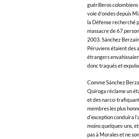
guérilleros colombiens 
voie d’ondes depuis Mi
la Défense recherché po
massacre de 67 personn
2003. Sánchez Berzaín
Péruviens étaient des a
étrangers envahissaient 
donc traqués et expuls
Comme Sánchez Berzaín,
Quiroga réclame un éta
et des narco-trafiquant
membres les plus honnê
d’exception conduira l’
moins quelques-uns, et
pas à Morales et ne son