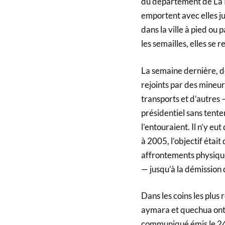
du département de La Pa
emportent avec elles ju
dans la ville à pied o
les semailles, elles se r
La semaine dernière, d
rejoints par des mineur
transports et d’autres 
présidentiel sans tente
l’entouraient. Il n’y e
à 2005, l’objectif étai
affrontements physique
— jusqu’à la démission 
Dans les coins les plus 
aymara et quechua ont f
communiqué émis le 24