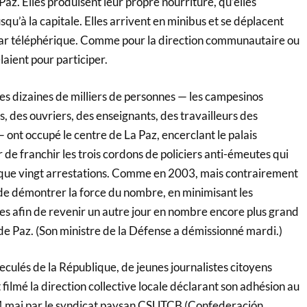
z. Elles produisent leur propre nourriture, qu’elles
squ’à la capitale. Elles arrivent en minibus et se déplacent
u par téléphérique. Comme pour la direction communautaire ou
elaient pour participer.
es dizaines de milliers de personnes — les campesinos
s, des ouvriers, des enseignants, des travailleurs des
— ont occupé le centre de La Paz, encerclant le palais
r de franchir les trois cordons de policiers anti-émeutes qui
ut que vingt arrestations. Comme en 2003, mais contrairement
t de démontrer la force du nombre, en minimisant les
s afin de revenir un autre jour en nombre encore plus grand
de Paz. (Son ministre de la Défense a démissionné mardi.)
reculés de la République, de jeunes journalistes citoyens
ilmé la direction collective locale déclarant son adhésion au
 mai par le syndicat paysan CSUTCB (Confederación