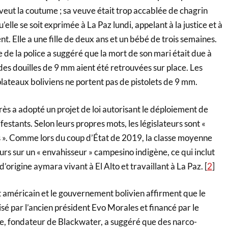
veut la coutume ; sa veuve était trop accablée de chagrin
’elle se soit exprimée à La Paz lundi, appelant à la justice et à
nt. Elle a une fille de deux ans et un bébé de trois semaines.
 de la police a suggéré que la mort de son mari était due à
 des douilles de 9 mm aient été retrouvées sur place. Les
lateaux boliviens ne portent pas de pistolets de 9 mm.
ès a adopté un projet de loi autorisant le déploiement de
estants. Selon leurs propres mots, les législateurs sont «
és ». Comme lors du coup d’État de 2019, la classe moyenne
urs sur un « envahisseur » campesino indigène, ce qui inclut
’origine aymara vivant à El Alto et travaillant à La Paz. [
2
]
américain et le gouvernement bolivien affirment que le
é par l’ancien président Evo Morales et financé par le
nce, fondateur de Blackwater, a suggéré que des narco-