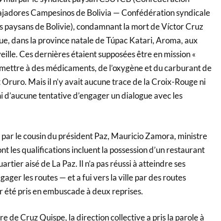
ajadores Campesinos de Bolivia — Confédération syndicale
rs paysans de Bolivie), condamnant la mort de Víctor Cruz
que, dans la province natale de Túpac Katari, Aroma, aux
veille. Ces dernières étaient supposées être en mission «
mettre à des médicaments, de l’oxygène et du carburant de
t Oruro. Mais il n’y avait aucune trace de la Croix-Rouge ni
 ni d’aucune tentative d’engager un dialogue avec les
e par le cousin du président Paz, Mauricio Zamora, ministre
nt les qualifications incluent la possession d’un restaurant
rtier aisé de La Paz. Il n’a pas réussi à atteindre ses
ager les routes — et a fui vers la ville par des routes
r été pris en embuscade à deux reprises.
re de Cruz Quispe, la direction collective a pris la parole à