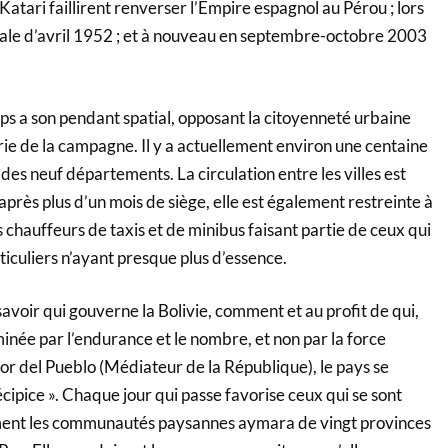
tari faillirent renverser l’Empire espagnol au Pérou ; lors
nale d’avril 1952 ; et à nouveau en septembre-octobre 2003
s a son pendant spatial, opposant la citoyenneté urbaine
ie de la campagne. Il y a actuellement environ une centaine
des neuf départements. La circulation entre les villes est
 après plus d’un mois de siège, elle est également restreinte à
 les chauffeurs de taxis et de minibus faisant partie de ceux qui
rticuliers n’ayant presque plus d’essence.
 savoir qui gouverne la Bolivie, comment et au profit de qui,
née par l’endurance et le nombre, et non par la force
or del Pueblo (Médiateur de la République), le pays se
cipice ». Chaque jour qui passe favorise ceux qui se sont
ment les communautés paysannes aymara de vingt provinces