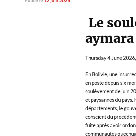
Publié
le
12 juin 2026
Le sou
aymara 
Thursday 4 June 2026
En Bolivie, une insurre
en poste depuis six moi
soulèvement de juin 202
et paysannes du pays. 
départements, le gouver
conscient du précédent
fuite après avoir ordo
communautés quechua e