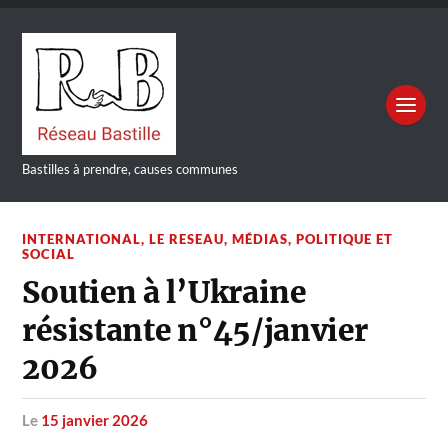
Bastilles à prendre, causes communes
INTERNATIONAL
,
LE RESEAU
,
MÉDIAS
,
POLITIQUE ET
SOCIAL
Soutien à l’Ukraine
résistante n°45/janvier
2026
le
15 janvier 2026