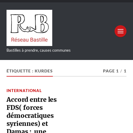
Bastilles à prendre, causes communes
ÉTIQUETTE :
KURDES
PAGE 1
/
1
INTERNATIONAL
Accord entre les
FDS( forces
démocratiques
syriennes) et
Damas : une