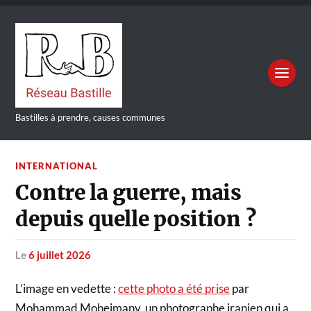
Bastilles à prendre, causes communes
INTERNATIONAL
Contre la guerre, mais
depuis quelle position ?
le
6 juillet 2026
L’image en vedette :
cette photo a été prise
par
Mohammad Moheimany, un photographe iranien qui a