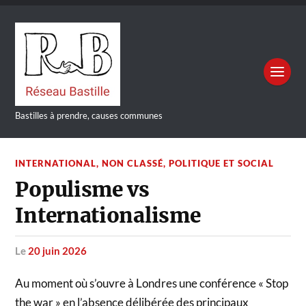
Bastilles à prendre, causes communes
INTERNATIONAL
,
NON CLASSÉ
,
POLITIQUE ET SOCIAL
Populisme vs
Internationalisme
le
20 juin 2026
Au moment où s’ouvre à Londres une conférence « Stop
the war » en l’absence délibérée des principaux