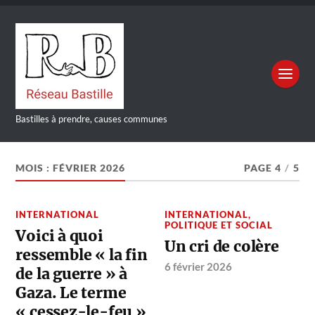
Bastilles à prendre, causes communes
MOIS :
FÉVRIER 2026
PAGE 4
/
5
INTERNATIONAL
INTERNATIONAL
,
POLITIQUE ET SOCIAL
Voici à quoi
Un cri de colère
ressemble « la fin
6 février 2026
de la guerre » à
Gaza. Le terme
« cessez-le-feu »