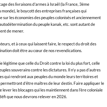
cage des livraisons d’armes à Israël (la France, 3ème
 monde), le boycott des entreprises françaises qui
e sur les économies des peuples colonisés et anciennement
 l’autodétermination du peuple kanak, etc. sont autant de
tient de mener.
urs, et à ceux qui laissent faire, le respect du droit des
ination doit être au cœur de nos revendications.
e légitime que celle du Droit contre la loi du plus fort, celle
uples souverains contre les dictatures. Il n’y a pas d’autres
les qui rendront aux peuples du monde leurs territoires et
r permettront d’être maîtres de leur destin. Faire appliquer le
re lever les blocages qui les maintiennent dans l’ère coloniale
le défi que nous devrons relever en 2026.