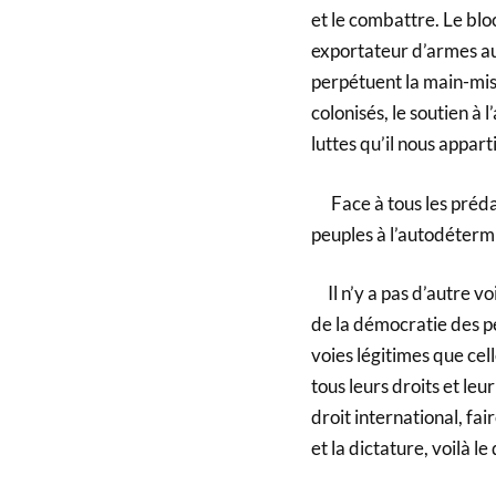
et le combattre. Le blo
exportateur d’armes au
perpétuent la main-mis
colonisés, le soutien à
luttes qu’il nous appar
Face à tous les prédate
peuples à l’autodéterm
Il n’y a pas d’autre voi
de la démocratie des pe
voies légitimes que cel
tous leurs droits et leu
droit international, fai
et la dictature, voilà 