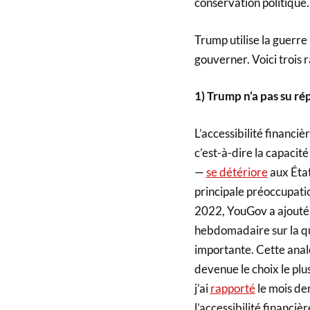
conservation politique.
Trump utilise la guerre
gouverner. Voici trois r
1) Trump n’a pas su ré
L’accessibilité financi
c’est-à-dire la capacit
—
se détériore
aux État
principale préoccupatio
2022, YouGov a ajouté 
hebdomadaire sur la qu
importante. Cette anal
devenue le choix le plu
j’ai
rapporté
le mois der
l’accessibilité financ