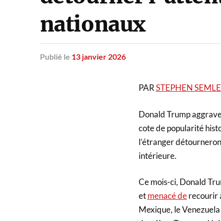
nationaux
Publié
le
13 janvier 2026
PAR
STEPHEN SEML
Donald Trump aggrave l
cote de popularité his
l’étranger détourneront
intérieure.
Ce mois-ci, Donald Tr
et
menacé de
recourir 
Mexique, le Venezuela (