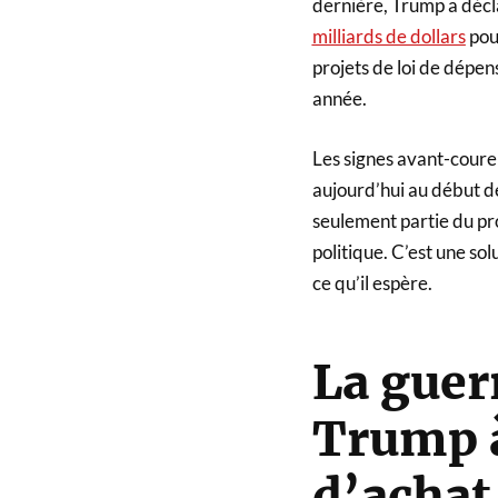
dernière, Trump a décla
milliards de dollars
pou
projets de loi de dépen
année.
Les signes avant-coure
aujourd’hui au début de
seulement partie du pr
politique. C’est une so
ce qu’il espère.
La guer
Trump à
d’achat