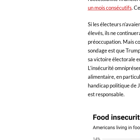
un mois consécutifs
. C
Si les électeurs n’avaie
élevés, ils ne continue
préoccupation. Mais com
sondage est que Trump 
sa victoire électorale e
L’insécurité omniprése
alimentaire, en particu
handicap politique de 
est responsable.