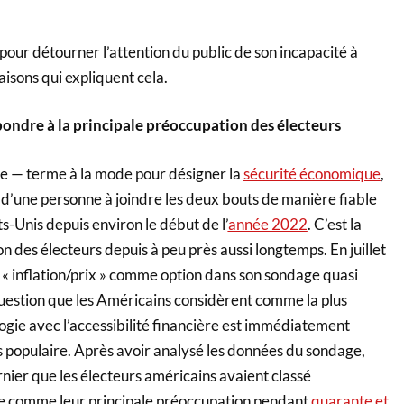
 pour détourner l’attention du public de son incapacité à
aisons qui expliquent cela.
pondre à la principale préoccupation des électeurs
ère — terme à la mode pour désigner la
sécurité économique
,
é d’une personne à joindre les deux bouts de manière fiable
s-Unis depuis environ le début de l’
année 2022
. C’est la
n des électeurs depuis à peu près aussi longtemps. En juillet
« inflation/prix » comme option dans son sondage quasi
estion que les Américains considèrent comme la plus
ogie avec l’accessibilité financière est immédiatement
s populaire. Après avoir analysé les données du sondage,
nier que les électeurs américains avaient classé
ière comme leur principale préoccupation pendant
quarante et