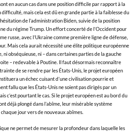
ont en aucun cas dans une position difficile par rapport à la
 difficulté, mais cela est dû en grande partie à la faiblesse du
hésitation de l’administration Biden, suivie de la position
ne du régime Trump. Un effort concerté de l’Occident pour
lisme russe, avec l’Ukraine comme première ligne de défense,
jour. Mais cela aurait nécessité une élite politique européenne
e, ni obséquieuse, ni – dans certaines parties de la gauche
ite – redevable à Poutine. Il faut désormais reconnaître
ntrainte de se rendre par les États-Unis, le projet européen
stituera un échec cuisant d’une civilisation pourrie et
ent fallu que les États-Unis ne soient pas dirigés par un
s c’est pourtant le cas. Si le projet européen est au bord du
 ont déjà plongé dans l’abîme, leur misérable système
nt chaque jour vers de nouveaux abîmes.
ique ne permet de mesurer la profondeur dans laquelle les