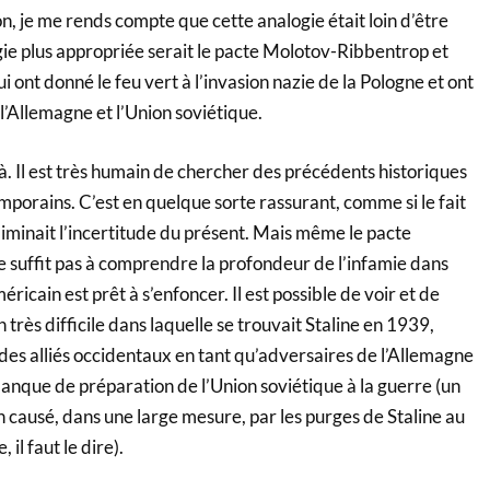
on, je me rends compte que cette analogie était loin d’être
ie plus appropriée serait le pacte Molotov-Ribbentrop et
i ont donné le feu vert à l’invasion nazie de la Pologne et ont
 l’Allemagne et l’Union soviétique.
là. Il est très humain de chercher des précédents historiques
orains. C’est en quelque sorte rassurant, comme si le fait
liminait l’incertitude du présent. Mais même le pacte
suffit pas à comprendre la profondeur de l’infamie dans
éricain est prêt à s’enfoncer. Il est possible de voir et de
très difficile dans laquelle se trouvait Staline en 1939,
té des alliés occidentaux en tant qu’adversaires de l’Allemagne
anque de préparation de l’Union soviétique à la guerre (un
causé, dans une large mesure, par les purges de Staline au
il faut le dire).