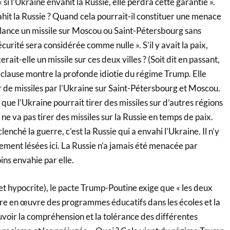
 si l’Ukraine envahit la Russie, elle perdra cette garantie ».
ahit la Russie ? Quand cela pourrait-il constituer une menace
ne lance un missile sur Moscou ou Saint-Pétersbourg sans
écurité sera considérée comme nulle ». S’il y avait la paix,
rait-elle un missile sur ces deux villes ? (Soit dit en passant,
 clause montre la profonde idiotie du régime Trump. Elle
r de missiles par l’Ukraine sur Saint-Pétersbourg et Moscou.
ue l’Ukraine pourrait tirer des missiles sur d’autres régions
 ne va pas tirer des missiles sur la Russie en temps de paix.
lenché la guerre, c’est la Russie qui a envahi l’Ukraine. Il n’y
ement lésées ici. La Russie n’a jamais été menacée par
ins envahie par elle.
t hypocrite), le pacte Trump-Poutine exige que « les deux
re en œuvre des programmes éducatifs dans les écoles et la
voir la compréhension et la tolérance des différentes