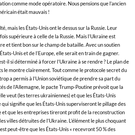
dation comme mode opératoire. Nous pensions que l’ancien
éricain était mauvais !
lté, mais les États-Unis ont le dessus sur la Russie. Leur
ois supérieure à celle de la Russie. Mais l’Ukraine est
tre et tient bon sur le champ de bataille. Avec un soutien
tats-Unis et de l’Europe, elle serait en train de gagner.
t-il si déterminé à forcer l’Ukraine à se rendre ? Le plan de
ts le montre clairement. Tout comme le protocole secret du
op a permis à l’Union soviétique de prendre sa part du
tés de l’Allemagne, le pacte Trump-Poutine prévoit que la
lle veut (les terres ukrainiennes) et que les États-Unis
 qui signifie que les États-Unis superviseront le pillage des
 et que les entreprises tireront profit de la reconstruction
es villes détruites de l’Ukraine. L’élément le plus choquant
 est peut-être que les États-Unis « recevront 50 % des