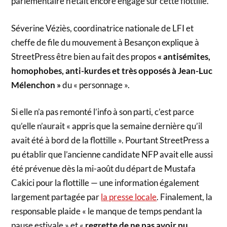
parlementaire n’était encore engagé sur cette flottille.
Séverine Véziès, coordinatrice nationale de LFI et
cheffe de file du mouvement à Besançon explique à
StreetPress être bien au fait des propos
« antisémites,
homophobes, anti-kurdes et très opposés à Jean-Luc
Mélenchon »
du « personnage ».
Si elle n’a pas remonté l’info à son parti, c’est parce
qu’elle n’aurait « appris que la semaine dernière qu’il
avait été à bord de la flottille ». Pourtant StreetPress a
pu établir que l’ancienne candidate NFP avait elle aussi
été prévenue dès la mi-août du départ de Mustafa
Cakici pour la flottille — une information également
largement partagée par
la presse locale
. Finalement, la
responsable plaide « le manque de temps pendant la
pause estivale » et «
regrette de ne pas avoir pu