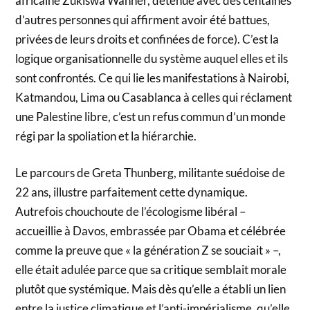
africaine Zukiswa Wanner, détenue avec des centaines
d’autres personnes qui affirment avoir été battues,
privées de leurs droits et confinées de force). C’est la
logique organisationnelle du système auquel elles et ils
sont confrontés. Ce qui lie les manifestations à Nairobi,
Katmandou, Lima ou Casablanca à celles qui réclament
une Palestine libre, c’est un refus commun d’un monde
régi par la spoliation et la hiérarchie.
Le parcours de Greta Thunberg, militante suédoise de
22 ans, illustre parfaitement cette dynamique.
Autrefois chouchoute de l’écologisme libéral –
accueillie à Davos, embrassée par Obama et célébrée
comme la preuve que « la génération Z se souciait » –,
elle était adulée parce que sa critique semblait morale
plutôt que systémique. Mais dès qu’elle a établi un lien
entre la justice climatique et l’anti-impérialisme, qu’elle