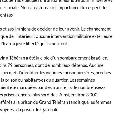
soutien aux peuples d’Iran dans leur lutte pour la liberté et
ice sociale. Nous insistons sur l’importance du respect des
entaux.
es et aux iraniens de décider de leur avenir. Le changement
 que de l’intérieur : aucune intervention militaire extérieure
Iran la juste liberté qu’ils méritent.
’Evin à Téhéran a été la cible d’un bombardement israélien,
moins 79 personnes, dont de nombreux détenus. Aucune
e permet d’identifier les victimes : prisonnier·ères, proches
e la prison ou habitant·es du quartier. Les semaines
aient été marquées par des transferts de nombreuses·x
s prisons encore plus sordides. Ainsi, environ 3 000
nsférés à la prison du Grand Téhéran tandis que les femmes
nvoyées à la prison de Qarchak.