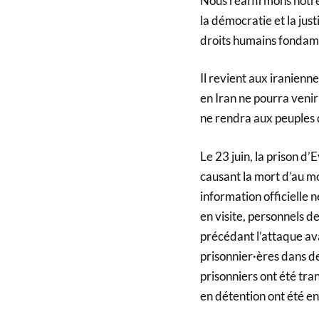
Nous réaffirmons notre 
la démocratie et la just
droits humains fondam
Il revient aux iranienn
en Iran ne pourra venir
ne rendra aux peuples d’
Le 23 juin, la prison d
causant la mort d’au 
information officielle n
en visite, personnels d
précédant l’attaque av
prisonnier·ères dans de
prisonniers ont été tra
en détention ont été e