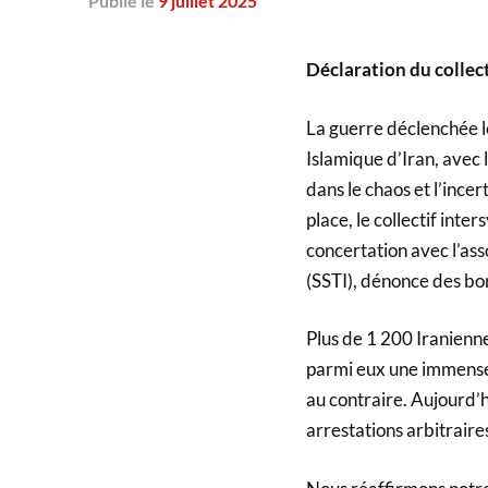
Publié
le
9 juillet 2025
Déclaration du collecti
La guerre déclenchée le
Islamique d’Iran, avec 
dans le chaos et l’incer
place, le collectif inte
concertation avec l’asso
(SSTI), dénonce des bo
Plus de 1 200 Iranienn
parmi eux une immense m
au contraire. Aujourd’h
arrestations arbitraires