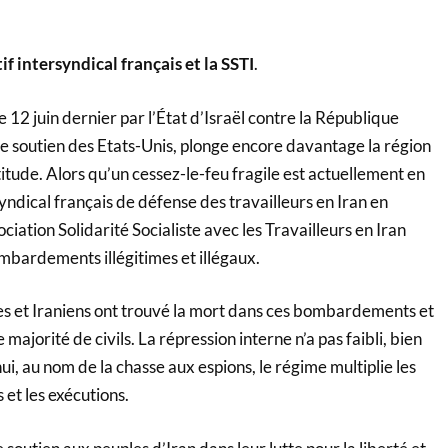
f intersyndical français et la SSTI
.
 12 juin dernier par l’État d’Israël contre la République
le soutien des Etats-Unis, plonge encore davantage la région
titude. Alors qu’un cessez-le-feu fragile est actuellement en
rsyndical français de défense des travailleurs en Iran en
ciation Solidarité Socialiste avec les Travailleurs en Iran
mbardements illégitimes et illégaux.
es et Iraniens ont trouvé la mort dans ces bombardements et
ajorité de civils. La répression interne n’a pas faibli, bien
ui, au nom de la chasse aux espions, le régime multiplie les
 et les exécutions.