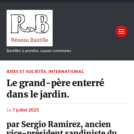
Bastilles à prendre, causes communes
IDÉES ET SOCIÉTÉS
,
INTERNATIONAL
Le grand-père enterré
dans le jardin.
le
7 juillet 2025
par Sergio Ramirez, ancien
vice-président sandiniste du