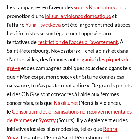
Les campagnes en faveur des
sœurs Khachaturyan
, la
promotion d’une
loi sur la violence domestique
et
l’affaire
Yulia Tsvetkova
ont été largement médiatisées.
Les féministes se sont également opposées aux
tentatives de
restriction de l’accès à l’avortement
. À
Saint-Pétersbourg, Novossibirsk, Tcheliabinsk et dans
d’autres villes, des femmes ont
organisé des piquets de
grève
et des campagnes publiques sous des slogans tels
que « Mon corps, mon choix
»
et « Si tu ne donnes pas
naissance, tu n’as pas ton mot à dire ». De grands projets
et des ONG se sont consacrés à l’aide aux femmes
concernées, tels que
Nasiliu.net
(Non à la violence),
le
Consortium des organisations non gouvernementales
de femmes
et
Syostry
(Sœurs). Il y a également eu des
initiatives locales plus modestes, telles que
Rebra
Yevy
(Les côtes d’Ève) à Saint-Pétersbourg et