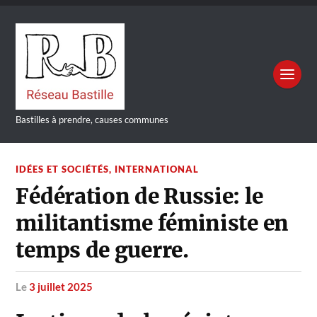
Bastilles à prendre, causes communes
IDÉES ET SOCIÉTÉS
,
INTERNATIONAL
Fédération de Russie: le
militantisme féministe en
temps de guerre.
le
3 juillet 2025