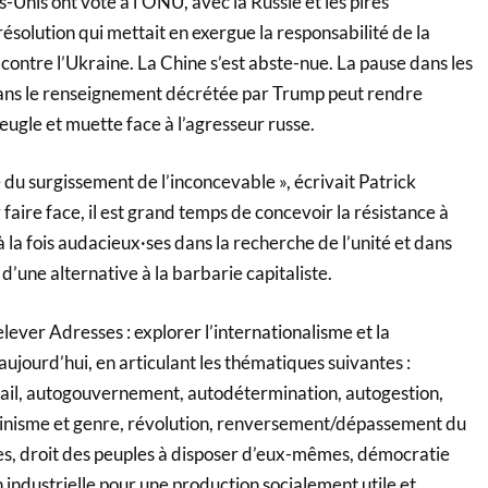
s-Unis ont voté à l’ONU, avec la Russie et les pires
résolution qui mettait en exergue la responsabilité de la
 contre l’Ukraine. La Chine s’est abste-nue. La pause dans les
dans le renseignement décrétée par Trump peut rendre
ugle et muette face à l’agresseur russe.
du surgissement de l’inconcevable », écrivait Patrick
faire face, il est grand temps de concevoir la résistance à
à la fois audacieux·ses dans la recherche de l’unité et dans
 d’une alternative à la barbarie capitaliste.
elever Adresses : explorer l’internationalisme et la
aujourd’hui, en articulant les thématiques suivantes :
ail, autogouvernement, autodétermination, autogestion,
minisme et genre, révolution, renversement/dépassement du
ves, droit des peuples à disposer d’eux-mêmes, démocratie
n industrielle pour une production socialement utile et