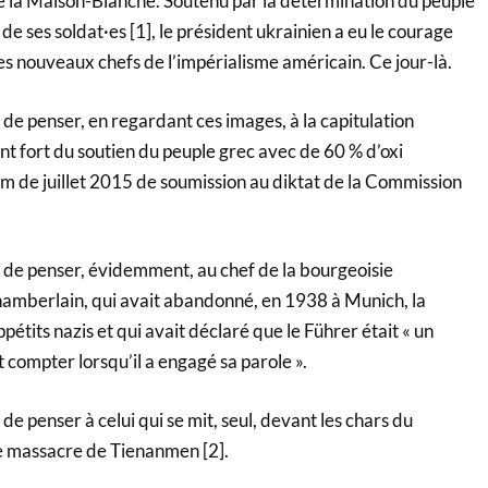
e la Maison-Blanche. Soutenu par la détermination du peuple
de ses soldat·es [1], le président ukrainien a eu le courage
es nouveaux chefs de l’impérialisme américain. Ce jour-là.
de penser, en regardant ces images, à la capitulation
ant fort du soutien du peuple grec avec de 60 % d’oxi
um de juillet 2015 de soumission au diktat de la Commission
de penser, évidemment, au chef de la bourgeoisie
hamberlain, qui avait abandonné, en 1938 à Munich, la
étits nazis et qui avait déclaré que le Führer était « un
 compter lorsqu’il a engagé sa parole ».
e penser à celui qui se mit, seul, devant les chars du
le massacre de Tienanmen [2].