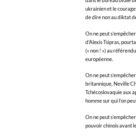
dans le bureau ovale d
ukrainien et le courage 
de dire non au diktat d
On ne peut s’empêcher 
d’Alexis Tsipras, pourt
(« non ! ») au référend
européenne.
On ne peut s’empêcher 
britannique, Neville C
Tchécoslovaquie aux app
homme sur qui l’on peut
On ne peut s’empêcher d
pouvoir chinois avant 