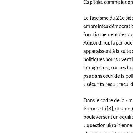
Capitole, comme les éme
Le fascisme du 21e siè
empreintes démocratique
fonctionnement des « c
Aujourd’hui, la pério
apparaissent à la sui
politiques poursuivent
immigré·es ; coupes bud
pas dans ceux de la po
« sécuritaires » ; recul
Dans le cadre de la « m
Promise Li [8], des mo
bouleversent un équilib
« question ukrainienne 