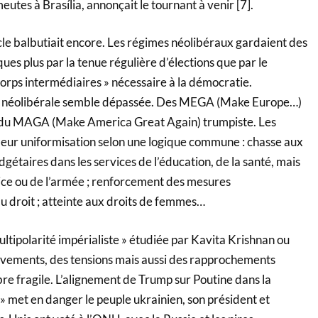
utes à Brasília, annonçait le tournant à venir [7].
cle balbutiait encore. Les régimes néolibéraux gardaient des
s plus par la tenue régulière d’élections que par le
orps intermédiaires » nécessaire à la démocratie.
de néolibérale semble dépassée. Des MEGA (Make Europe…)
te du MAGA (Make America Great Again) trumpiste. Les
 leur uniformisation selon une logique commune : chasse aux
gétaires dans les services de l’éducation, de la santé, mais
lice ou de l’armée ; renforcement des mesures
 du droit ; atteinte aux droits de femmes…
ultipolarité impérialiste » étudiée par Kavita Krishnan ou
uvements, des tensions mais aussi des rapprochements
re fragile. L’alignement de Trump sur Poutine dans la
» met en danger le peuple ukrainien, son président et