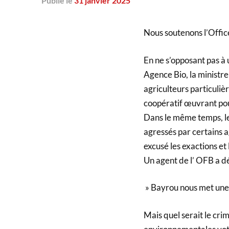
Publié
le
31 janvier 2025
Nous soutenons l’Office
En ne s’opposant pas à 
Agence Bio, la ministre 
agriculteurs particuliè
coopératif œuvrant pou
Dans le même temps, les
agressés par certains a
excusé les exactions et 
Un agent de l’ OFB a dé
» Bayrou nous met une c
Mais quel serait le cri