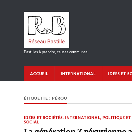
Bastilles à prendre, causes communes
ACCUEIL
INTERNATIONAL
IDÉES ET S
ÉTIQUETTE :
PÉROU
IDÉES ET SOCIÉTÉS
,
INTERNATIONAL
,
POLITIQUE ET
SOCIAL