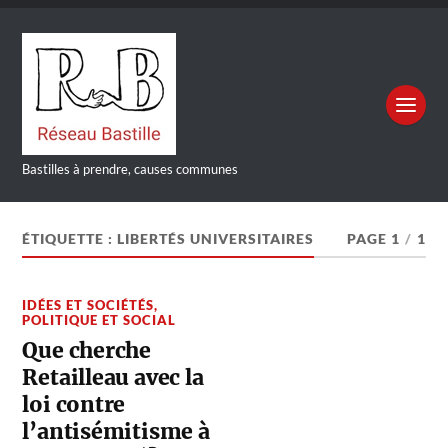
Bastilles à prendre, causes communes
ÉTIQUETTE :
LIBERTÉS UNIVERSITAIRES
PAGE 1
/
1
IDÉES ET SOCIÉTÉS
,
POLITIQUE ET SOCIAL
Que cherche
Retailleau avec la
loi contre
l’antisémitisme à