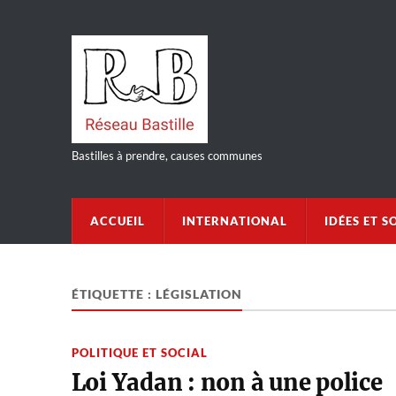
Bastilles à prendre, causes communes
ACCUEIL
INTERNATIONAL
IDÉES ET S
ÉTIQUETTE :
LÉGISLATION
POLITIQUE ET SOCIAL
Loi Yadan : non à une police