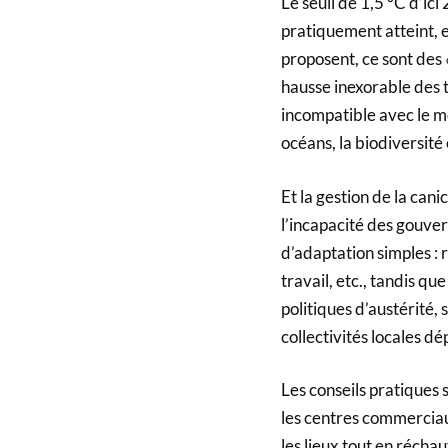
Le seuil de 1,5 °C d’ici
pratiquement atteint, 
proposent, ce sont des
hausse inexorable des 
incompatible avec le m
océans, la biodiversité e
Et la gestion de la ca
l’incapacité des gouv
d’adaptation simples :
travail, etc., tandis que
politiques d’austérité, 
collectivités locales d
Les conseils pratiques 
les centres commerciau
les lieux tout en réchau