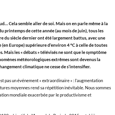
chaud… Cela semble aller de soi. Mais on en parle même à la
n du printemps de cette année (au mois de juin), tous les
e du siècle dernier ont été largement battus, avec une
en Europe) supérieure d’environ 4 °C à celle de toutes
. Mais les « débats » télévisés ne sont que le symptôme
hénomènes météorologiques extrêmes sont devenus la
hangement climatique ne cesse de s’intensifier.
est pas un événement « extraordinaire » : l’augmentation
tures moyennes rend sa répétition inévitable. Nous sommes
tion mondiale exacerbée par le productivisme et