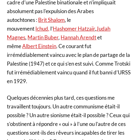
cadre d’une Palestine binationale et n’impliquait
absolument pas l’expulsion des Arabes
autochtones :
Brit Shalom
, le
mouvement
Ichud
,
l’
Hashomer Hatzaïr
,
Judah
Magnes
,
Martin Buber
,
Hannah Arendt
et
même
Albert Einstein
. Ce courant fut
irrémédiablement vaincu avec le plan de partage de la
Palestine (1947) et ce qui s’en est suivi. Comme Trotski
fut irrémédiablement vaincu quand il fut banni d’URSS
en 1929.
Quelques décennies plus tard, ces questions me
travaillent toujours. Un autre communisme était-il
possible ? Un autre sionisme était-il possible ? Ceux qui
s’obstinent à répondre « oui » à l’une ou l’autre de ces
questions sont-ils des rêveurs incapables de tirer les