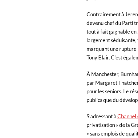
Contrairement à Jeremy
devenu chef du Parti tr
tout à fait gagnable e
largement séduisante, t
marquant une rupture n
Tony Blair. C’est égale
À Manchester, Burnham a
par Margaret Thatcher, s
pour les seniors. Le ré
publics que du dével
S’adressant à
Channel
privatisation » de la 
« sans emplois de quali