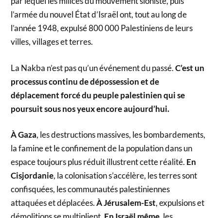
par lequel les milices du mouvement sioniste, puis
l’armée du nouvel État d’Israël ont, tout au long de
l’année 1948, expulsé 800 000 Palestiniens de leurs
villes, villages et terres.
La Nakba n’est pas qu’un événement du passé.
C’est un
processus continu de dépossession et de
déplacement forcé du peuple palestinien qui se
poursuit sous nos yeux encore aujourd’hui.
À Gaza
, les destructions massives, les bombardements,
la famine et le confinement de la population dans un
espace toujours plus réduit illustrent cette réalité.
En
Cisjordanie
, la colonisation s’accélère, les terres sont
confisquées, les communautés palestiniennes
attaquées et déplacées.
À Jérusalem-Est
, expulsions et
démolitions se multiplient.
En Israël même
, les