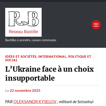
Bastilles à prendre, causes communes
IDÉES ET SOCIÉTÉS
,
INTERNATIONAL
,
POLITIQUE ET
SOCIAL
L’Ukraine face à un choix
insupportable
le
22 novembre 2025
PAR
OLEKSANDR KYSELOV
,
militant de Sotsialnyi