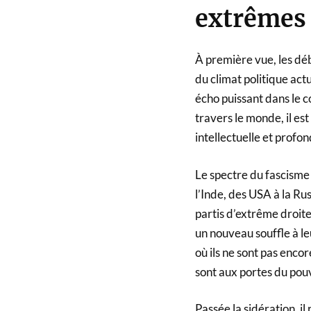
extrêmes 
À première vue, les déb
du climat politique act
écho puissant dans le c
travers le monde, il e
intellectuelle et profo
Le spectre du fascisme
l’Inde, des USA à la Rus
partis d’extrême droite
un nouveau souffle à le
où ils ne sont pas encor
sont aux portes du pouv
Passée la sidération, il 