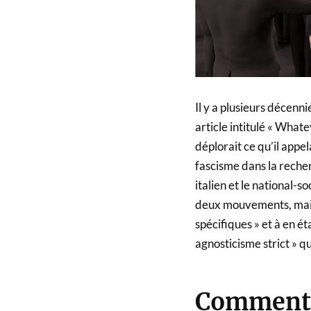
Il y a plusieurs décenni
article intitulé « Whate
déplorait ce qu’il appel
fascisme dans la recherc
italien et le national-s
deux mouvements, mais p
spécifiques » et à en ét
agnosticisme strict » q
Comment 