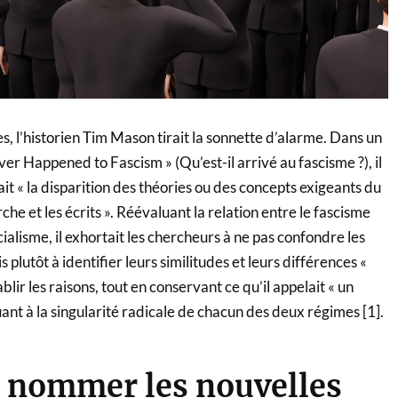
es, l’historien Tim Mason tirait la sonnette d’alarme. Dans un
ver Happened to Fascism » (Qu’est-il arrivé au fascisme ?), il
ait « la disparition des théories ou des concepts exigeants du
he et les écrits ». Réévaluant la relation entre le fascisme
ocialisme, il exhortait les chercheurs à ne pas confondre les
lutôt à identifier leurs similitudes et leurs différences «
ablir les raisons, tout en conservant ce qu’il appelait « un
uant à la singularité radicale de chacun des deux régimes [1].
nommer les nouvelles