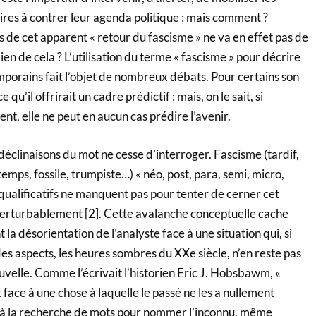
ires à contrer leur agenda politique ; mais comment ?
 de cet apparent « retour du fascisme » ne va en effet pas de
l bien de cela ? L’utilisation du terme « fascisme » pour décrire
orains fait l’objet de nombreux débats. Pour certains son
 qu’il offrirait un cadre prédictif ; mais, on le sait, si
sent, elle ne peut en aucun cas prédire l’avenir.
 déclinaisons du mot ne cesse d’interroger. Fascisme (tardif,
 temps, fossile, trumpiste…) « néo, post, para, semi, micro,
 qualificatifs ne manquent pas pour tenter de cerner cet
erturbablement [
2]. Cette avalanche conceptuelle cache
la désorientation de l’analyste face à une situation qui, si
 des aspects, les heures sombres du XXe siècle, n’en reste pas
velle. Comme l’écrivait l’historien Eric J. Hobsbawm, «
ace à une chose à laquelle le passé ne les a nullement
t à la recherche de mots pour nommer l’inconnu, même