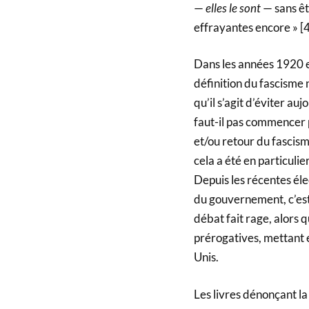
—
elles le sont
— sans êt
effrayantes encore »
[4
Dans les années 1920 e
définition du fascisme n
qu’il s’agit d’éviter au
faut-il pas commencer 
et/ou retour du fascisme
cela a été en particulie
Depuis les récentes éle
du gouvernement, c’est 
débat fait rage, alors 
prérogatives, mettant 
Unis.
Les livres dénonçant la