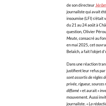
de son directeur
Jérôm
journaliste qui avait é
insoumise (LFI) s’était
du 21 au 24 août à Châ
question, Olivier Pérou
Meute
, consacré au fo
en mai 2025, cet ouvrag
Belaïch, a fait l’objet d
Dans une réaction trans
justifient leur refus par
sont assortis de règles 
privée, rigueur, sources 
diffamé »
et aurait
« inv
mouvement. Aussi invite
journaliste.
« La rédact