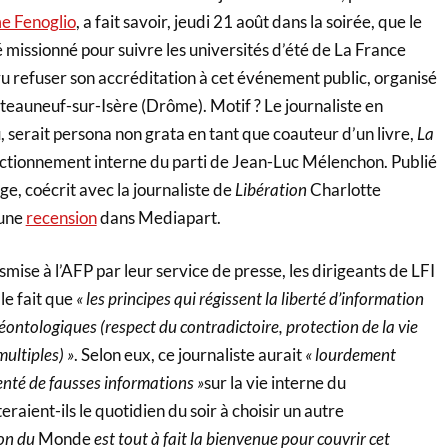
e Fenoglio
, a fait savoir, jeudi 21 août dans la soirée, que le
té missionné pour suivre les universités d’été de La France
 vu refuser son accréditation à cet événement public, organisé
teauneuf-sur-Isère (Drôme). Motif ? Le journaliste en
, serait persona non grata en tant que coauteur d’un livre,
La
nctionnement interne du parti de Jean-Luc Mélenchon. Publié
e, coécrit avec la journaliste de
Libération
Charlotte
’une
recension
dans Mediapart.
mise à l’AFP par leur service de presse, les dirigeants de LFI
 le fait que
« les principes qui régissent la liberté d’information
déontologiques (respect du contradictoire, protection de la vie
multiples) »
. Selon eux, ce journaliste aurait
« lourdement
enté de fausses informations »
sur la vie interne du
raient-ils le quotidien du soir à choisir un autre
ion du
Monde
est tout à fait la bienvenue pour couvrir cet