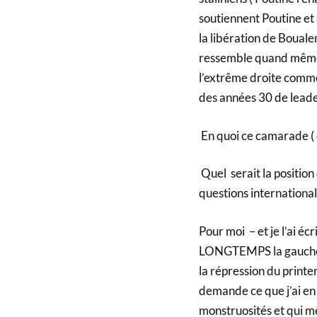
soutiennent Poutine et
la libération de Bouale
ressemble quand même à
l’extrême droite comme l
des années 30 de leade
En quoi ce camarade ( 
Quel serait la position
questions international
Pour moi – et je l’ai éc
LONGTEMPS la gauche c
la répression du print
demande ce que j’ai en
monstruosités et qui me