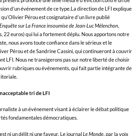
u’à présent prononcé une telle mesure d’éviction contre un de
casion d’un événement de ce type.La direction de LFI explique
 qu’Olivier Pérou est cosignataire d’un livre publié
Enquête sur La France insoumise de Jean-Luc Mélenchon
,
 22 euros) qui lui a fortement déplu. Nous apportons notre
ste, nous avons toute confiance dans le sérieux et le
ver Pérou et de Sandrine Cassini, qui continueront à couvrir
ont LFI. Nous ne transigerons pas sur notre liberté de choisir
ouvrir rubriques ou événements, qui fait partie intégrante de
toriale.
inacceptable tri de LFI
urnaliste à un événement visant à éclairer le débat politique
bertés fondamentales démocratiques.
est ni un délit ni une faveur. Le journal
Le Monde
, par la voix