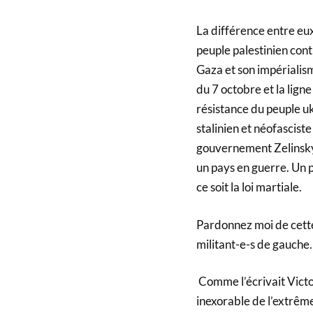
La différence entre eux
peuple palestinien con
Gaza et son impérialis
du 7 octobre et la lign
résistance du peuple u
stalinien et néofasciste
gouvernement Zelinsky.
un pays en guerre. Un 
ce soit la loi martiale.
Pardonnez moi de cette 
militant-e-s de gauche.
Comme l’écrivait Victor
inexorable de l’extrêm