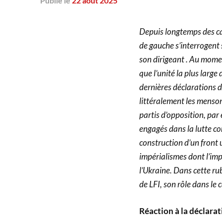
Publié
le
22 août 2025
Depuis longtemps des ca
de gauche s’interrogent s
son dirigeant . Au mome
que l’unité la plus large
dernières déclarations 
littéralement les menson
partis d’opposition, pa
engagés dans la lutte co
construction d’un front 
impérialismes dont l’imp
l’Ukraine. Dans cette rub
de LFI, son rôle dans le 
Réaction à la déclara