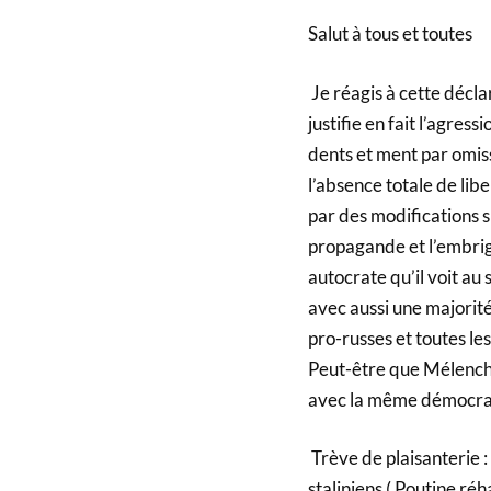
Salut à tous et toutes
Je réagis à cette décla
justifie en fait l’agre
dents et ment par omiss
l’absence totale de lib
par des modifications suc
propagande et l’embrig
autocrate qu’il voit a
avec aussi une majorité
pro-russes et toutes les
Peut-être que Mélench
avec la même démocrati
Trève de plaisanterie :
staliniens ( Poutine réh