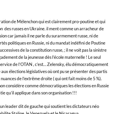
ration de Mélenchon qui est clairement pro-poutine et qui
ssion des russes en Ukraine. il ment comme un arracheur de
ion car jamais il ne parle du surarmement russe, ni de
ertés politiques en Russie, ni du mandat indéfini de Poutine
cessives de la constitution russe, ; il ne voit pas la sinistre
adement de la jeunesse dès l’école maternelle ! Le seul
u service de l’OTAN , c’est… Zelensky, élu démocratiquement
 aux élections législatives où ont pu se présenter des partis
 nuances de l’extrême droite ( qui ont fait moins de 5 %).
on considère comme démocratiques les élections en Russie
e qu’il applique dans son organisation !!!
 un leader dit de gauche qui soutient les dictateurs néo
abilite Staline, le Venezuela et le Nicaragua