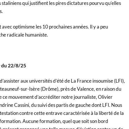
 staliniens qui justifient les pires dictatures pourvu qu’elles
s.
 avec optimisme les 10 prochaines années. Il y a peu
che radicale humaniste.
e
du 22/8/25
’assister aux universités d’été de La France insoumise (LFI),
teauneuf-sur-Isère (Drôme), près de Valence, en raison du
de ce mouvement d’accréditer notre journaliste, Olivier
drine Cassini, du suivi des partis de gauche dont LFI. Nous
testation contre cette entrave caractérisée à la liberté de la
’information. Aucune formation, quel que soit son bord