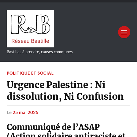
Bastilles à prendre, causes communes
POLITIQUE ET SOCIAL
Urgence Palestine : Ni
dissolution, Ni Confusion
le
25 mai 2025
Communiqué de l’ASAP
(Action solidaire antiraciste et