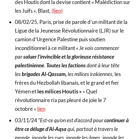
des Houtis dont la devise contient « Malédiction sur
les Juifs », Blast,
(lien)
08/02/25, Paris, prise de parole d’un militant de la
Ligue de la Jeunesse Révolutionnaire (LJR) sur le
camion d’Urgence Palestine puis soutien
inconditionnel à ce militant
« Je vais commencer
par
saluer l’invincible et la glorieuse résistance
palestinienne
.
Toutes les factions
dont à leur tête
les
brigades Al-Qassam,
les milices irakiennes
, les
frères du Hezbollah libanais, et le grand et fier
Yémen et
les milices Houtis »
« Quel
révolutionnaire n’a pas pleuré de joie le 7
octobre »
lien
03/11/24
“Est-ce qu’on est d’accord pour
continuer à
être ce déluge d’Al-Aqsa
qui, partout à travers le
monde, inonde les rues, inonde les âmes, inonde les