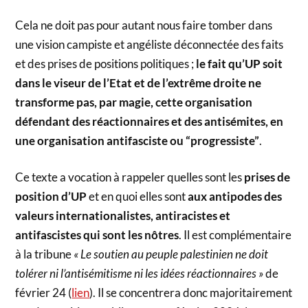
Cela ne doit pas pour autant nous faire tomber dans
une vision campiste et angéliste déconnectée des faits
et des prises de positions politiques ;
le fait qu’UP soit
dans le viseur de l’Etat et de l’extrême droite ne
transforme pas, par magie, cette organisation
défendant des réactionnaires et des antisémites, en
une organisation antifasciste ou “progressiste”
.
Ce texte a vocation à rappeler quelles sont les
prises de
position d’UP
et en quoi elles sont
aux antipodes des
valeurs internationalistes, antiracistes et
antifascistes qui sont les nôtres
. Il est complémentaire
à la tribune
« Le soutien au peuple palestinien ne doit
tolérer ni l’antisémitisme ni les idées réactionnaires »
de
février 24 (
lien
). Il se concentrera donc majoritairement