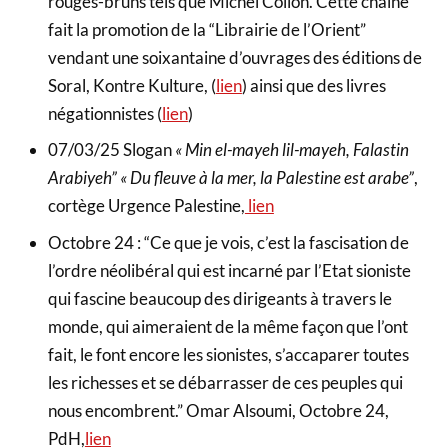
rouges-bruns tels que Michel Collon. Cette chaîne
fait la promotion de la “Librairie de l’Orient”
vendant une soixantaine d’ouvrages des éditions de
Soral, Kontre Kulture, (
lien
) ainsi que des livres
négationnistes (
lien
)
07/03/25 Slogan
« Min el-mayeh lil-mayeh, Falastin
Arabiyeh” « Du fleuve à la mer, la Palestine est arabe”
,
cortège Urgence Palestine,
lien
Octobre 24 : “Ce que je vois, c’est la fascisation de
l’ordre néolibéral qui est incarné par l’Etat sioniste
qui fascine beaucoup des dirigeants à travers le
monde, qui aimeraient de la même façon que l’ont
fait, le font encore les sionistes, s’accaparer toutes
les richesses et se débarrasser de ces peuples qui
nous encombrent.” Omar Alsoumi, Octobre 24,
PdH,
lien