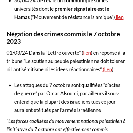
30/04/24 UP relaie un
communiqué
sur les
universités dont le
premier signataire est le
Hamas
(”Mouvement de résistance islamique”)
lien
Négation des crimes commis le 7 octobre
2023
01/03/24 Dans la “Lettre ouverte” (
lien
) en réponse à la
tribune “Le soutien au peuple palestinien ne doit tolérer
ni l’antisémitisme ni les idées réactionnaires”
(lien
) :
Les attaques du 7 octobre sont qualifiées “d’actes
de guerre” par Omar Alsoumi, par ailleurs il sous-
entend que la plupart des israéliens tués ce jour
auraient été tués par l’armée israélienne
“Les forces coalisées du mouvement national palestinien à
l’initiative du 7 octobre ont effectivement commis