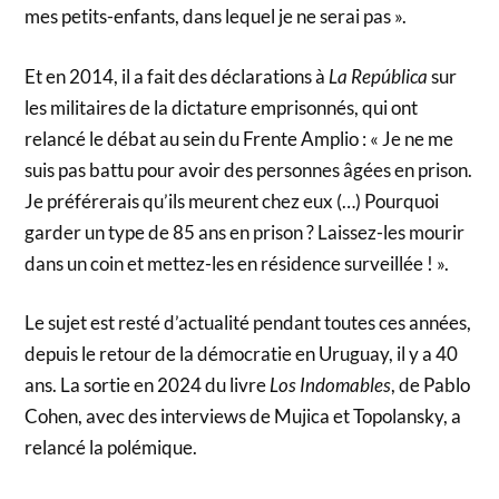
mes petits-enfants, dans lequel je ne serai pas ».
Et en 2014, il a fait des déclarations à
La República
sur
les militaires de la dictature emprisonnés, qui ont
relancé le débat au sein du Frente Amplio : « Je ne me
suis pas battu pour avoir des personnes âgées en prison.
Je préférerais qu’ils meurent chez eux (…) Pourquoi
garder un type de 85 ans en prison ? Laissez-les mourir
dans un coin et mettez-les en résidence surveillée ! ».
Le sujet est resté d’actualité pendant toutes ces années,
depuis le retour de la démocratie en Uruguay, il y a 40
ans. La sortie en 2024 du livre
Los Indomables
, de Pablo
Cohen, avec des interviews de Mujica et Topolansky, a
relancé la polémique.