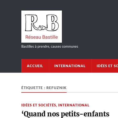
Bastilles à prendre, causes communes
ACCUEIL
INTERNATIONAL
IDÉES ET S
ÉTIQUETTE :
REFUZNIK
IDÉES ET SOCIÉTÉS
,
INTERNATIONAL
‘Quand nos petits-enfants