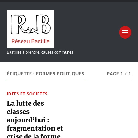
Bastilles à prendre, causes communes
ÉTIQUETTE :
FORMES POLITIQUES
PAGE 1
/
1
IDÉES ET SOCIÉTÉS
La lutte des
classes
aujourd’hui :
fragmentation et
crise de la forme