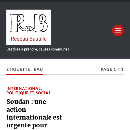
Bastilles à prendre, causes communes
ÉTIQUETTE :
EAU
PAGE 1
/
1
INTERNATIONAL
,
POLITIQUE ET SOCIAL
Soudan : une
action
internationale est
urgente pour