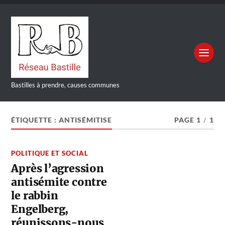
Bastilles à prendre, causes communes
ÉTIQUETTE :
ANTISÉMITISE
PAGE 1
/
1
POLITIQUE ET SOCIAL
Après l’agression
antisémite contre
le rabbin
Engelberg,
réunissons-nous